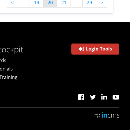
<
...
19
20
21
...
29
>
Login Tools
rds
onials
 Training