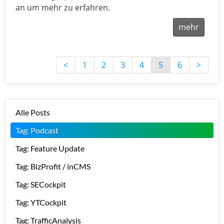
an um mehr zu erfahren.
mehr
<
1
2
3
4
5
6
>
Alle Posts
Tag: Podcast
Tag: Feature Update
Tag: BizProfit / inCMS
Tag: SECockpit
Tag: YTCockpit
Tag: TrafficAnalysis