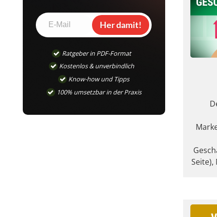
Her damit!
Ratgeber in PDF-Format
Kostenlos & unverbindlich
Know-how und Tipps
100% umsetzbar in der Praxis
D
Marke
Geschä
Seite)