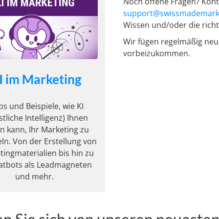
Noch offene Fragen? Kont
support@swissmademark
Wissen und/oder die richt
Wir fügen regelmäßig neue
vorbeizukommen.
I im Marketing
ps und Beispiele, wie KI
stliche Intelligenz) Ihnen
en kann, Ihr Marketing zu
eln. Von der Erstellung von
ingmaterialien bis hin zu
atbots als Leadmagneten
und mehr.