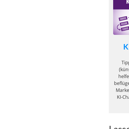
K
Tip
(kün
helf
beflüg
Market
KI-Ch