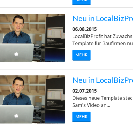
Neu in LocalBizPr
06.08.2015
LocalBizProfit hat Zuwach
Template für Baufirmen nut
MEHR
Neu in LocalBizPr
02.07.2015
Dieses neue Template steckt
Sam's Video an...
MEHR