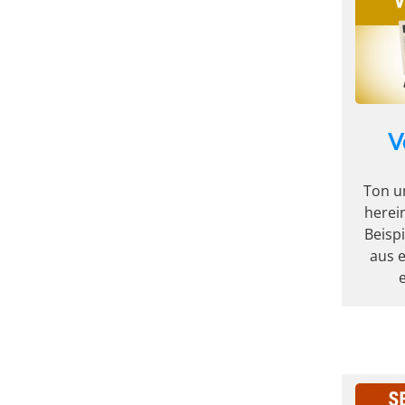
V
Ton un
herein
Beisp
aus e