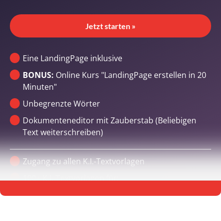
Eine LandingPage inklusive
BONUS:
Online Kurs "LandingPage erstellen in 20
Minuten"
Unbegrenzte Wörter
Dokumenteneditor mit Zauberstab (Beliebigen
Text weiterschreiben)
Zugang zu allen K.I.-Textvorlagen
100+ K.I.-Textvorlagen für:
Bessere Texte
Business & Marketing