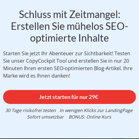
Eigene K.I. Chatbots erstellen (unbegrenzt!)
Schluss mit Zeitmangel:
Erstklassiger Support
Erstellen Sie mühelos SEO-
3x Wöchentliche LIVE Fragen&Antworten
optimierte Inhalte
Webinare
30-Tage-Geld-zurück Garantie
Starten Sie jetzt Ihr Abenteuer zur Sichtbarkeit! Testen
Jederzeit kündbar
Sie unser CopyCockpit Tool und erstellen Sie in nur 20
Minuten Ihren ersten SEO-optimierten Blog-Artikel. Ihre
Marke wird es Ihnen danken!
Jetzt starten für nur 29€
30 Tage risikofrei testen
In wenigen Klicks zur LandingPage
Sofort umsetzbar
BONUS: Online Kurs