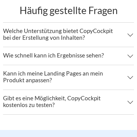
Blogs
Häufig gestellte Fragen
eBooks
Landing Pages
Welche Unterstützung bietet CopyCockpit
E-Mail-Marketing
bei der Erstellung von Inhalten?
Facebook- & Google-Anzeigen
Wie schnell kann ich Ergebnisse sehen?
Onlineshop Beschreibungen
Storytelling
Kann ich meine Landing Pages an mein
Suchmaschinenoptimierung
Produkt anpassen?
Video-Marketing
Gibt es eine Möglichkeit, CopyCockpit
Und noch viele weitere
kostenlos zu testen?
Unbegrenzt Bilder generieren
Eigene K.I. Apps erstellen (unbegrenzt!)