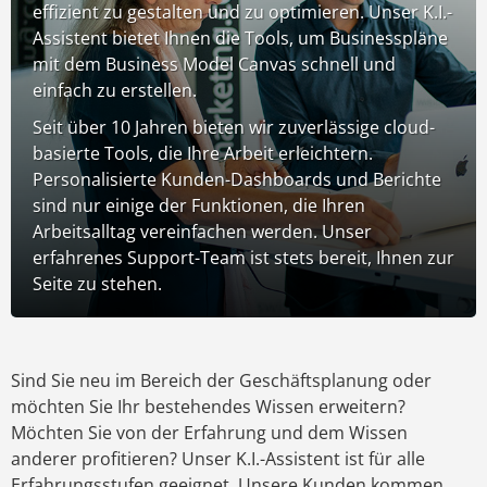
effizient zu gestalten und zu optimieren. Unser K.I.-
Assistent bietet Ihnen die Tools, um Businesspläne
mit dem Business Model Canvas schnell und
einfach zu erstellen.
Seit über 10 Jahren bieten wir zuverlässige cloud-
basierte Tools, die Ihre Arbeit erleichtern.
Personalisierte Kunden-Dashboards und Berichte
sind nur einige der Funktionen, die Ihren
Arbeitsalltag vereinfachen werden. Unser
erfahrenes Support-Team ist stets bereit, Ihnen zur
Seite zu stehen.
Sind Sie neu im Bereich der Geschäftsplanung oder
möchten Sie Ihr bestehendes Wissen erweitern?
Möchten Sie von der Erfahrung und dem Wissen
anderer profitieren? Unser K.I.-Assistent ist für alle
Erfahrungsstufen geeignet. Unsere Kunden kommen