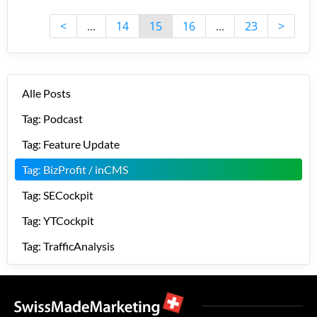
<
...
14
15
16
...
23
>
Alle Posts
Tag: Podcast
Tag: Feature Update
Tag: BizProfit / inCMS
Tag: SECockpit
Tag: YTCockpit
Tag: TrafficAnalysis