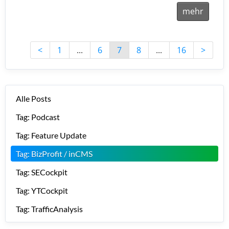
mehr
<
1
...
6
7
8
...
16
>
Alle Posts
Tag: Podcast
Tag: Feature Update
Tag: BizProfit / inCMS
Tag: SECockpit
Tag: YTCockpit
Tag: TrafficAnalysis