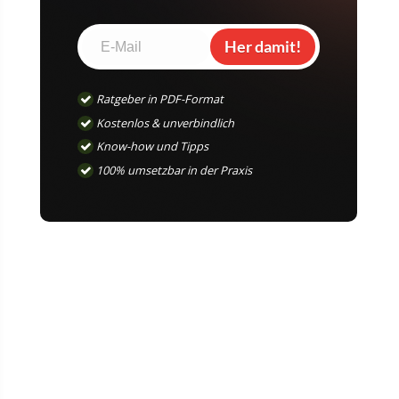
Her damit!
Ratgeber in PDF-Format
Kostenlos & unverbindlich
Know-how und Tipps
100% umsetzbar in der Praxis