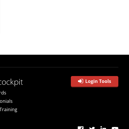
Login Tools
rds
onials
 Training