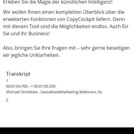
Erleben Sie die Magie der künstlichen Intelligenz!
Wir wollen Ihnen einen kompletten Überblick über die
erweiterten Funktionen von CopyCockpit liefern. Denn
mit diesem Tool sind die Möglichkeiten endlos. Auch für
Sie und Ihr Business!
Also, bringen Sie Ihre Fragen mit – sehr gerne beseitigen
wir jegliche Unklarheiten.
Transkript
1
00:01:04.700 --> 00:01:05.550
Michael Strödicke - SwissMadeMarketing Webinars: So
2
00:01:07.330 --> 00:01:08.910
Michael Strödicke - SwissMadeMarketing Webinars: Aufzeichnung
läuft.
3
00:01:09.730 --> 00:01:11.530