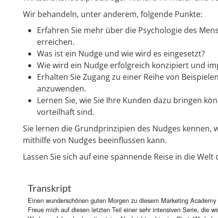
Wir behandeln, unter anderem, folgende Punkte:
Erfahren Sie mehr über die Psychologie des Me
erreichen.
Was ist ein Nudge und wie wird es eingesetzt?
Wie wird ein Nudge erfolgreich konzipiert und im
Erhalten Sie Zugang zu einer Reihe von Beispie
anzuwenden.
Lernen Sie, wie Sie Ihre Kunden dazu bringen kön
vorteilhaft sind.
Sie lernen die Grundprinzipien des Nudges kennen,
mithilfe von Nudges beeinflussen kann.
Lassen Sie sich auf eine spannende Reise in die Wel
Transkript
Einen wunderschönen guten Morgen zu diesem Marketing Academy Webinar. Ich bin da, Jamie. Und ich freue mich, euch begrüßen zu dürfen. Hier. Und. Freue mich auf diesen letzten Teil einer sehr intensiven Serie, die wir hatten, über den ganzen Monat hinweg zum Thema Facebook und Instagram Werbung. Ich sehe bereits einige Nachrichten hier im Chat. Wir haben da der Andreas, der schreibt Moin, der Frank, der schreibt Guten Morgen aus dem sonnigen Thüringen. Die Ursula schreibt Guten Morgen aus Bayern. Markus schreibt Hallo zusammen und Grüße vom Bodensee Johannes. Grüße uns auch genauso wie Claus aus dem Odenwald. Er schreibt Guten Morgen, zurück an alle! Herr Lindner schreibt Guten Morgen zusammen aus dem sonnigen Eichwald bei Stuttgart und Micha schreibt Guten Morgen aus dem Rheinland bösen Ton scheinen zu klappen. Das ist schön. Knut schreibt Guten Morgen aus Mecklenburg Vorpommern. Und ich wünsche aus Bayern einen lieben Gruß. Bei uns in Bern, in der Hauptstadt der Schweiz haben wir wunderschönes Wetter. Ich hoffe bei euch auch, dass schon fast Sommer nach einem gefühlt sehr langen Winter ist. Sehr, sehr toll. Genau, der Manfred schreibt uns einfach Hallo aus Hamburg! Sehr, sehr schön. Gerade eine direkte Nachricht. So. Und ja, dann zeige ich mal. Kurz in der Übersicht, was wir heute besprechen werden. Nämlich. Heute geht es darum, wie man live geht mit seiner Facebook Kampagne. Und die Erfolgsindikatoren im Auge behält. Das ist der letzte Teil einer fünf oder eigentlich sogar zehnteiligen Serie, die wir hatten im Mai. Wieso fünf oder zehn? Wir hatten jetzt. Über fünf Wochen hinweg hatten wir am Thema Facebook und Instagram Werbung gearbeitet. Jetzt ist es eben so Für alle, die das noch nicht wissen, wiederhole ich das gerne. Facebook. Wenn wir Facebook sagen, meinen wir immer auch Instagram. Also wenn ihr über Facebook ADS sprechen, Facebook Werbung ist immer auch Instagram damit mitgemeint, weil man kann über die gleiche Werbeplattform beide Plattformen auf beiden Plattformen Werbung schalten. Was natürlich ziemlich cool ist, weil das gibt uns eine riesen Riesenchance, eigentlich sehr effizient sehr viel Werbung zu machen für unser Business. Und wir haben eben über fünf Wochen hinweg daran gearbeitet, jeweils dienstags mit der thematischen Einführung und mittwochs mit der Arbeitsgruppe. Und vielleicht mal ganz grundsätzlich. Die Frage Wer war. Bei dieser Serie zeige ich mal zum großen größeren Teil dabei. Und wer war ist erst gerade kürzlich dazugestoßen, als meine nicht. Ja, weich waren die bei jedem Teil dabei aber wart ihr bei den meisten Teilen dabei gerne ein Jahr in den Chat? Nein. Wenn ihr es gerade dazugestoßen seid und nicht so tief im Thema drin seid. Genau da haben wir zum Beispiel der Klaus. Der ist gestern dazugestoßen. Nein, umgekehrt. Da war etwas dabei. Haste gestern hier. Genau deswegen habe ich so ein bisschen allgemein gefragt. Ursula schreibt. Ich bin ganz neu. Aber sonst habe ich alle ein Jahr gesendet, die ich zumindest sehr gerne. Außerdem können wir davon ausgehen, das Level ist grundsätzlich ziemlich hoch, also ziemlich hoch im Sinne von. Viele haben wirklich viel mitbekommen. Ursula an dich spezifisch würde ich halt wirklich empfehlen, dann die Aufzeichnungen nachzuschauen. Ich werde gleich noch mal einen kurzen Zusammenfassung machen über die über die wichtigsten Dinge, die man sich mitnehmen muss aus der Serie. Aber wir können natürlich jetzt nicht fünf Teile heute noch mal zusammenfassen. Du würdest natürlich, wenn du in die auf unserer Webseite gehst, das Marketing kann ich gerne auch kurz noch einfach den Link senden. Findest du ja mit dem Login dann alle Aufzeichnungen von der gesamten Serie. Das wäre dann auch noch die Möglichkeit. Und. Genau. Und das andere, was wir nach und nach aufbauen, ist ja unser Facebookboard. In. Dem Business Cockpit. Vielleicht hier die zweite Frage. Wer? Hat schon an dem Wort gearbeitet. Mit diesen Wort ganz kurz Ja oder nein? Wer hat schon etwas mit diesem Board gemacht? Gerne Kurz ja oder nein in den Chat? Okay. Genau das sind. Kim eigentlich da ist es die Minderheit, die mit dem Wort gearbeitet hat. Kein Problem. Natürlich. Genau da ist es auch so für die, die jetzt schon so weit sind. Die letzten zwei Chatbots sind leider noch nicht so weit, die werden wir noch nachliefern. Das war ja das Ziel mal, dass wir, die Industrie, dann auch alle Chatbots haben. Die sind noch nicht so weit. Die werden wir so schnell wie mögl