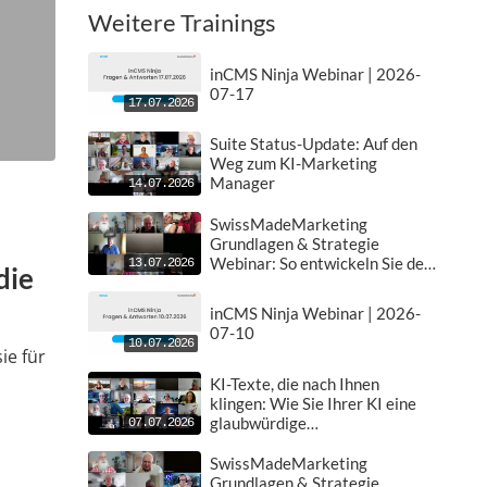
Weitere Trainings
inCMS Ninja Webinar | 2026-
07-17
17.07.2026
Suite Status-Update: Auf den
Weg zum KI-Marketing
Manager
14.07.2026
SwissMadeMarketing
Grundlagen & Strategie
Webinar: So entwickeln Sie den
13.07.2026
die
perfekten Plan für Ihr Business
| 2026-07-13
inCMS Ninja Webinar | 2026-
07-10
10.07.2026
ie für
KI-Texte, die nach Ihnen
klingen: Wie Sie Ihrer KI eine
glaubwürdige
07.07.2026
Unternehmenssprache
beibringen
SwissMadeMarketing
Grundlagen & Strategie