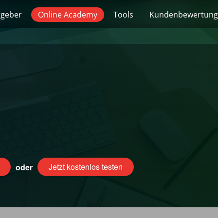
tgeber
Online Academy
Tools
Kundenbewertun
Jetzt kostenlos testen
oder