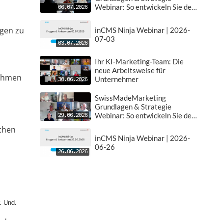
Webinar: So entwickeln Sie den
06.07.2026
perfekten Plan für Ihr Business
| 2026-07-06
ngen zu
inCMS Ninja Webinar | 2026-
07-03
03.07.2026
Ihr KI-Marketing-Team: Die
neue Arbeitsweise für
nehmen
Unternehmer
30.06.2026
SwissMadeMarketing
Grundlagen & Strategie
Webinar: So entwickeln Sie den
29.06.2026
perfekten Plan für Ihr Business
chen
| 2026-06-29
inCMS Ninja Webinar | 2026-
06-26
26.06.2026
ählen und zum Beispiel fühlt sich wie zu Hause, Egal wo du bist, unser Coaching selber, das macht es möglich. Sehr schön dann hier in der Stadt. Lass uns dir helfen, dich schneller zu integrieren. Einsam in der Ferne. Wir sind da, um dir zu helfen, eine Gemeinschaft zu finden. Sehr schön. Ähm. Genieße das Ausland. Wir helfen dir, die Herausforderung zu meistern. Finde Freunde und erlebe