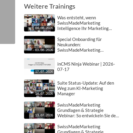
Weitere Trainings
Was entsteht, wenn
SwissMadeMarketing
Intelligence Ihr Marketing
04.08.2026
übernimmt?
Special Onboarding für
Neukunden:
SwissMadeMarketing
03.08.2026
Grundlagen & Strategie
Webinar
inCMS Ninja Webinar | 2026-
07-17
17.07.2026
Suite Status-Update: Auf den
Weg zum KI-Marketing
Manager
14.07.2026
SwissMadeMarketing
Grundlagen & Strategie
Webinar: So entwickeln Sie den
13.07.2026
perfekten Plan für Ihr Business
| 2026-07-13
SwissMadeMarketing
Grundlagen & Strategie