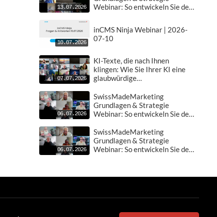
Webinar: So entwickeln Sie den
13.07.2026
perfekten Plan für Ihr Business
| 2026-07-13
inCMS Ninja Webinar | 2026-
07-10
10.07.2026
KI-Texte, die nach Ihnen
klingen: Wie Sie Ihrer KI eine
glaubwürdige
07.07.2026
Unternehmenssprache
beibringen
SwissMadeMarketing
Grundlagen & Strategie
Webinar: So entwickeln Sie den
06.07.2026
perfekten Plan für Ihr Business
| 2026-07-06
SwissMadeMarketing
Grundlagen & Strategie
Webinar: So entwickeln Sie den
06.07.2026
perfekten Plan für Ihr Business
| 2026-07-06