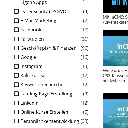
Eigene Apps
Datenschutz (DSGVO)
(4)
Mit inCMS: So
E-Mail Marketing
(7)
Adventskalen
Facebook
(17)
Fallstudien
(36)
Geschäftsplan & Finanzen
(96)
Google
(16)
Instagram
(13)
Wie Sie die 
Kaltakquise
(12)
CSS-Klassen 
analysieren
Keyword Recherche
(12)
Landing Page Erstellung
(9)
LinkedIn
(12)
Online Kurse Erstellen
(5)
Personlichkeitsentwicklung
(33)