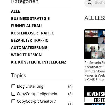
Kategorien
ALLE
ALL LE
BUSINESS STRATEGIE
FUNNELAUFBAU
KOSTENLOSER TRAFFIC
BEZAHLTER TRAFFIC
AUTOMATISIERUNG
WEBSITE DESIGN
K.I. KÜNSTLICHE INTELLIGENZ
Entfesseln S
Kreativität: S
Minuten beei
Topics
Pages & Webs
inCMS Editor
Blog Erstellung
(4)
CopyCockpit Allgemein
(6)
CopyCockpit Creator /
(1)