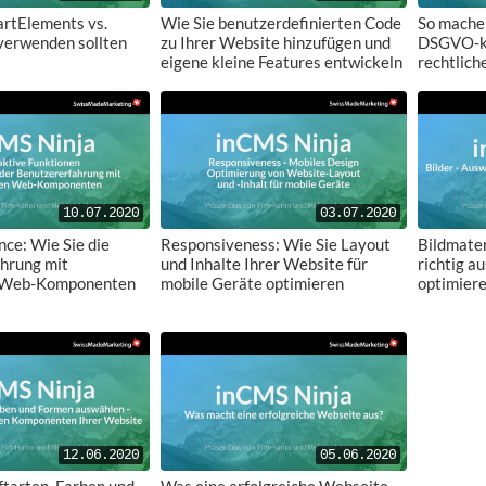
rtElements vs.
Wie Sie benutzerdefinierten Code
So mache
erwenden sollten
zu Ihrer Website hinzufügen und
DSGVO-k
eigene kleine Features entwickeln
rechtlich
10.07.2020
03.07.2020
ce: Wie Sie die
Responsiveness: Wie Sie Layout
Bildmater
hrung mit
und Inhalte Ihrer Website für
richtig a
n Web-Komponenten
mobile Geräte optimieren
optimier
12.06.2020
05.06.2020
ftarten, Farben und
Was eine erfolgreiche Webseite