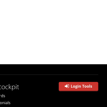
Login Tools
rds
onials