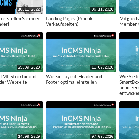
10.11.2022
06.11.2020
 erstellen Sie einen
Landing Pages (Produkt-
Mitglieds
der!
Verkaufsseiten)
Member C
25.09.2020
11.09.2020
HTML-Struktur und
Wie Sie Layout, Header and
Wie Sie f
der Webseite
Footer optimal einstellen
SmartBox
benutzerd
entwicke
14.08.2020
07.08.2020