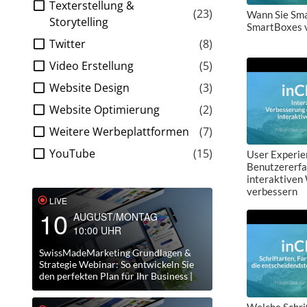
Texterstellung &
(23)
Wann Sie Sma
Storytelling
SmartBoxes v
Twitter
(8)
Video Erstellung
(5)
Website Design
(3)
Website Optimierung
(2)
Weitere Werbeplattformen
(7)
YouTube
(15)
User Experien
Benutzererfa
interaktive
verbessern
LIVE
10
AUGUST/MONTAG
10:00 UHR
SwissMadeMarketing Grundlagen &
Strategie Webinar: So entwickeln Sie
den perfekten Plan für Ihr Business |
2026-08-10
Welche Schri