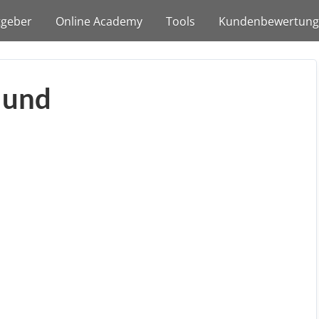
tgeber
Online Academy
Tools
Kundenbewertun
 und