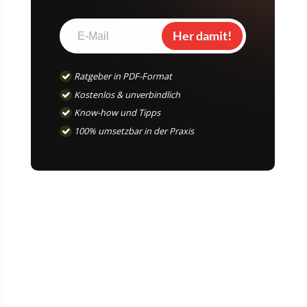
Her damit!
Ratgeber in PDF-Format
Kostenlos & unverbindlich
Know-how und Tipps
100% umsetzbar in der Praxis