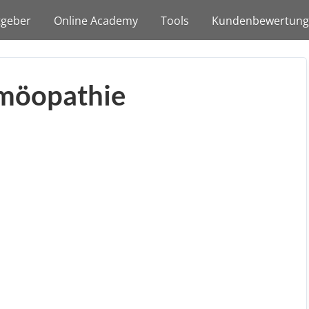
tgeber
Online Academy
Tools
Kundenbewertun
möopathie