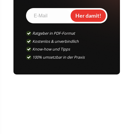
Her damit!
Ratgeber in PDF-Format
Kostenlos & unverbindlich
Know-how und Tipps
100% umsetzbar in der Praxis