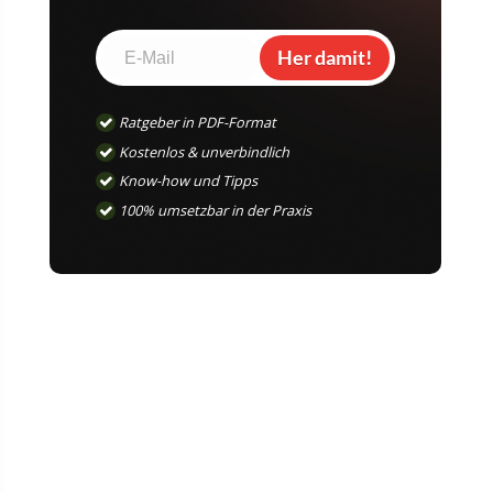
Her damit!
Ratgeber in PDF-Format
Kostenlos & unverbindlich
Know-how und Tipps
100% umsetzbar in der Praxis