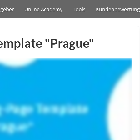
tgeber
Online Academy
Tools
Kundenbewertun
emplate "Prague"