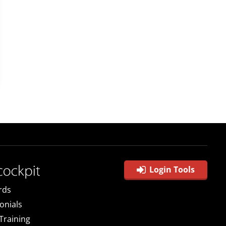
Login Tools
rds
onials
 Training