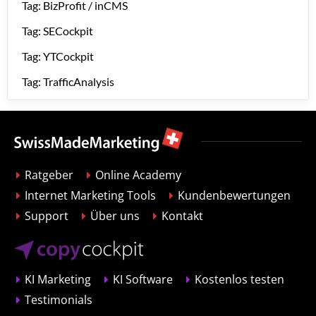
Tag: BizProfit / inCMS
Tag: SECockpit
Tag: YTCockpit
Tag: TrafficAnalysis
Ratgeber
Online Academy
Internet Marketing Tools
Kundenbewertungen
Support
Über uns
Kontakt
KI Marketing
KI Software
Kostenlos testen
Testimonials