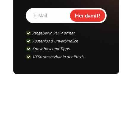
Her damit!
Ratgeber in PDF-Format
Kostenlos & unverbindlich
Know-how und Tipps
100% umsetzbar in der Praxis