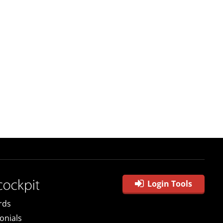
Login Tools
rds
onials