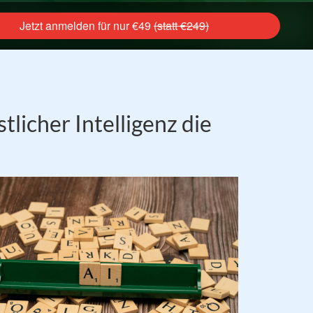
Jetzt anmelden für nur €49
(statt €249)
licher Intelligenz die